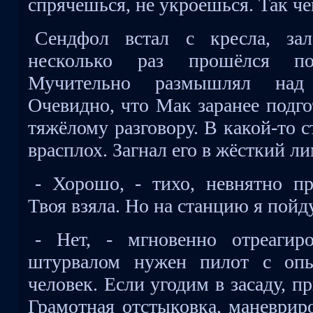
спрячешься, не укроешься. Так че
Сендфол встал с кресла, за
несколько раз прошёлся по
Мучительно размышлял над 
Очевидно, что Мак заранее подго
тяжёлому разговору. В какой-то с
врасплох. Загнал его в жёсткий л
- Хорошо, - тихо, невнятно п
Твоя взяла. Но на станцию я пойду
- Нет, - мгновенно отреаги
штурвалом нужен пилот с опы
человек. Если угодим в засаду, п
Грамотная отстыковка, маневриро