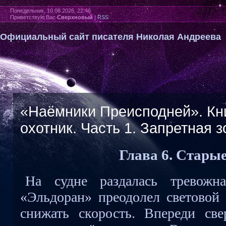
Понедельник, 10.08.2026, 22:46
Приветствую Вас
Сверхновый
|
RSS
Официальный сайт писателя Николая Андреева
«Наёмники Преисподней». Кн
охотник. Часть 1. Запретная з
Глава 6. Стары
На судне раздалась тревожна
«Эльдоран» преодолел световой 
снижать скорость. Впереди све