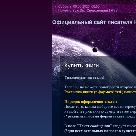
Суббота, 08.08.2026, 08:55
Приветствую Вас
Сверхновый
|
RSS
Официальный сайт писателя 
Купить книги
Уважаемые читатели!
Теперь, Вы можете приобрести вторую кн
Рассылка книги (в формате *rtf.) начне
Порядок оформления заказа:
После того, как вы выберете все интерес
на мой счет указанную сумму, а затем пе
(*реквизиты и сама форма заказа предс
В поле
"Текст сообщения"
следует писа
(*для всех остальных вопросов сущест