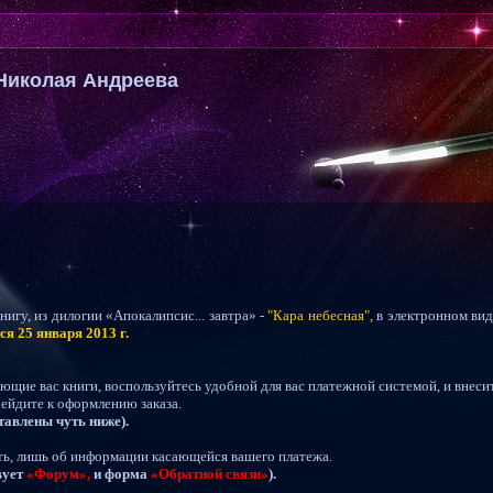
Николая Андреева
игу, из дилогии «Апокалипсис... завтра» -
"Кара небесная",
в электронном вид
тся
25 января 2013 г.
ующие вас книги, воспользуйтесь удобной для вас платежной системой, и внеси
рейдите к оформлению заказа.
тавлены чуть ниже).
ть, лишь об информации касающейся вашего платежа.
вует
«Форум»,
и форма
«Обратной связи»
).