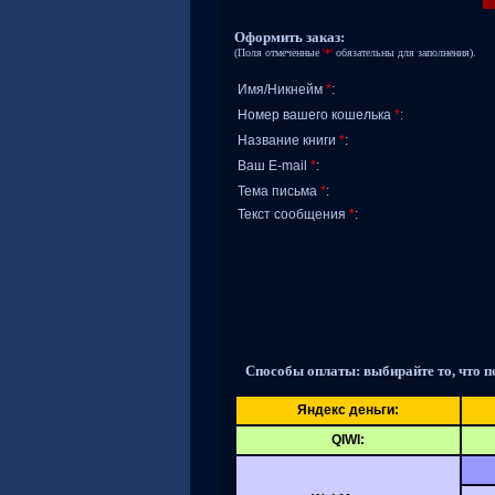
Оформить заказ:
(Поля отмеченные
'*'
обязательны для заполнения).
Имя/Никнейм
*
:
Номер вашего кошелька
*
:
Название книги
*
:
Ваш E-mail
*
:
Тема письма
*
:
Текст сообщения
*
:
Способы оплаты: выбирайте то, что п
Яндекс деньги:
QIWI: