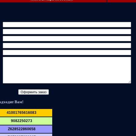
одходит Вам!
41001765616083
9082250273
Z628522860658