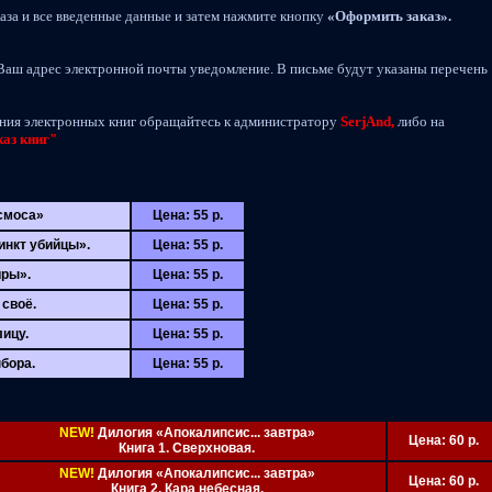
аза и все введенные данные и затем нажмите кнопку
«Оформить заказ».
Ваш адрес электронной почты уведомление. В письме будут указаны перечень
ния электронных книг обращайтесь к администратору
SerjAnd,
либо на
аз книг"
осмоса»
Цена: 55 р.
инкт убийцы».
Цена: 55 р.
иры».
Цена: 55 р.
 своё.
Цена: 55 р.
лицу.
Цена: 55 р.
ыбора.
Цена: 55 р.
NEW!
Дилогия «Апокалипсис... завтра»
Цена: 60 р.
Книга 1. Сверхновая.
NEW!
Дилогия «Апокалипсис... завтра»
Цена: 60 р.
Книга 2. Кара небесная.