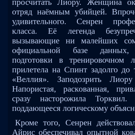
просчитать Лиору. Женщина ок
отряд наёмным убийцей. Впроч
удивительного. Сенрен профе
класса. Её легенда безупр
вызывающие ни малейших сом
официальной базе данных,
подготовки в тренировочном л
прилетела на Спинт задолго до 
«Веллия». Заподозрить Лиору
Напористая, раскованная, прив
сразу насторожила Торквил
поддающееся логическому объясн
Кроме того, Сенрен действова
Айрис обеспечивал опытной ков