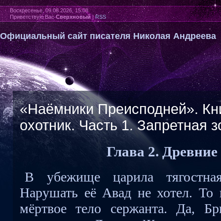
Воскресенье, 09.08.2026, 15:08
Приветствую Вас
Сверхновый
|
RSS
Официальный сайт писателя Николая Андреева
«Наёмники Преисподней». Кн
охотник. Часть 1. Запретная з
Глава 2. Древние
В убежище царила тягостная
Нарушать её Авад не хотел. То 
мёртвое тело сержанта. Да, Б