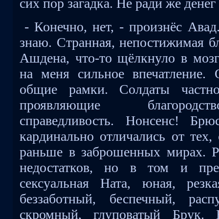
сих пор загадка. Не ради же дене
- Конечно, нет, - произнёс Авад
знаю. Странная, непостижимая бл
Ашдена, что-то щёлкнуло в мозг
на меня сильное впечатление.
общие рамки. Солдаты частно
проявляющие благородст
справедливость. Нонсенс! Бр
кардинально отличались от тех,
раньше в заброшенных мирах. Ра
недостатков, но в том и прел
сексуальная Ната, юная, резк
беззаботный, беспечный, рас
скромный, глуповатый Брук. 