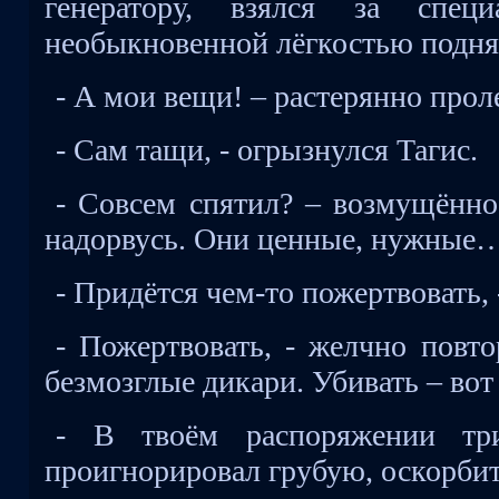
генератору, взялся за спе
необыкновенной лёгкостью подня
- А мои вещи! – растерянно прол
- Сам тащи, - огрызнулся Тагис.
- Совсем спятил? – возмущённо
надорвусь. Они ценные, нужные
- Придётся чем-то пожертвовать,
- Пожертвовать, - желчно повт
безмозглые дикари. Убивать – вот 
- В твоём распоряжении тр
проигнорировал грубую, оскорби