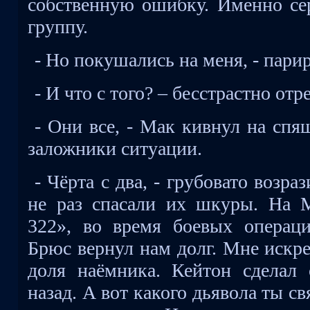
собственную ошибку. Именно се
группу.
- Но покушались на меня, - пари
- И что с того? – бесстрастно от
- Они все, - Мак кивнул на спя
заложники ситуации.
- Чёрта с два, - грубовато возра
не раз спасали их шкуры. На 
322», во время боевых операци
Брюс вернул нам долг. Мне искре
доля наёмника. Кейтон сделал
назад. А вот какого дьявола ты с