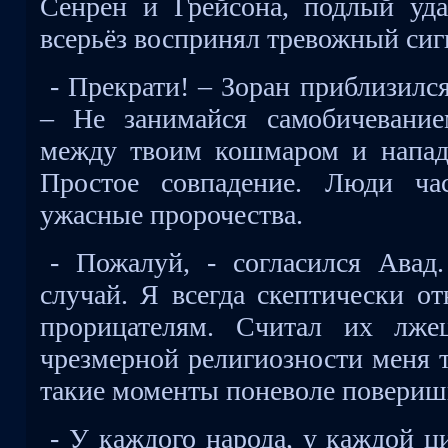
Сенрен и Грейсона, подлый уд
всерьёз воспринял тревожный си
- Прекрати! – Зоран приблизилс
– Не занимайся самобичевание
между твоим кошмаром и напад
Простое совпадение. Люди ч
ужасные пророчества.
- Пожалуй, - согласился Авад
случай. Я всегда скептически от
прорицателям. Считал их лже
чрезмерной религиозности меня 
такие моменты поневоле поверишь
- У каждого народа, у каждой ц