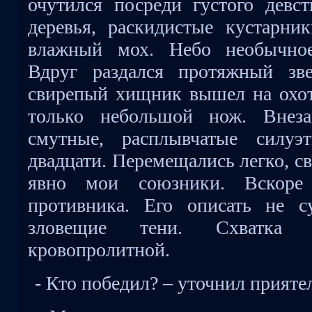
очутился посреди густого девст
деревья, раскидистые кустарни
влажный мох. Небо необычное,
Вдруг раздался протяжный зв
свирепый хищник вышел на охот
только небольшой нож. Внеза
смутные, расплывчатые силуэ
двадцати. Перемещались легко, с
явно мои союзники. Вскоре
противника. Его описать не 
зловещие тени. Схватка п
кровопролитной.
- Кто победил? – уточнил прияте