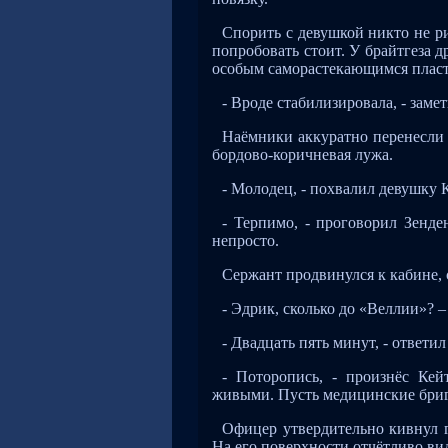
Спорить с девушкой никто не р
попробовать стоит. У брайтгеза д
особым саморастекающимся пласты
- Вроде стабилизировала, - зам
Наёмники аккуратно перенесли 
бордово-коричневая лужа.
- Молодец, - похвалил девушку К
- Терпимо, - проговорил Зенде
непросто.
Сержант продвинулся к кабине, с
- Эдрик, сколько до «Веллии»? –
- Двадцать пять минут, - ответил
- Поторопись, - произнёс Кей
живыми. Пусть медицинские бриг
Офицер утвердительно кивнул 
На его поверхности отчётливо вид