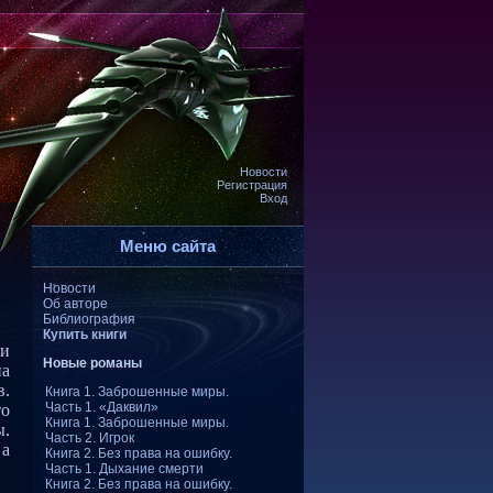
Новости
Регистрация
Вход
и
Меню сайта
Новости
Об авторе
Библиография
Купить книги
 и
Новые романы
на
в.
Книга 1. Заброшенные миры.
Часть 1. «Даквил»
то
Книга 1. Заброшенные миры.
ы.
Часть 2. Игрок
 а
Книга 2. Без права на ошибку.
Часть 1. Дыхание смерти
Книга 2. Без права на ошибку.