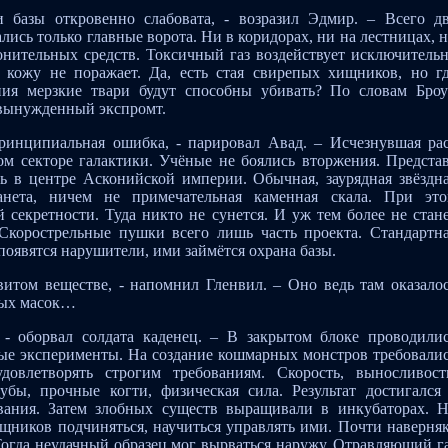
и базы откровенно слабовата, - возразил Эдмир. – Всего д
ись только главные ворота. Ни в коридорах, ни на лестницах, 
нительных средств. Токсичный газ воздействует исключитель
 кожу не поражает. Да, есть стая свирепых хищников, но г
ния мерзкие твари будут способны убивать? По словам Бро
 вынужденный экспромт.
принципиальная ошибка, - парировал Авад. – Исчезнувшая ра
ном секторе галактики. Учёные не боялись вторжения. Предста
ь в центре Асконийской империи. Обычная, заурядная звёздн
ланета, ничем не примечательная каменная скала. При эт
 секретности. Туда никто не сунется. И уж тем более не стан
Скорострельные пушки всего лишь часть проекта. Стандартн
появятся нарушители, ими займётся охрана базы.
итом веществе, - напомнил Гленвил. – Оно ведь там оказало
ных масок…
- оборвал солдата каденец. – В закрытом блоке проводили
ые эксперименты. На создание кошмарных монстров требовали
овлетворять строгим требованиям. Скорость, выносливост
зубы, прочные когти, физическая сила. Результат достигался
вания. Затем злобных существ выращивали в инкубаторах. 
ищников подчиняться, научиться управлять ими. Почти наверня
Тогда неудачный образец мог вырваться наружу. Отравляющий г