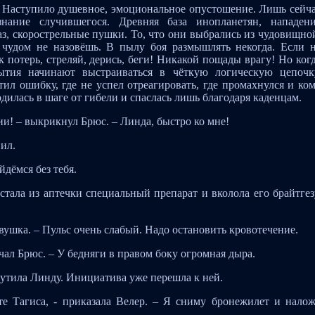
 Наступило душевное, эмоциональное опустошение. Лишь сейч
нание случившегося. Древняя база инопланетян, нападен
з, скорострельные пушки. То, что они выбрались из чудовищно
к чудом не назовёшь. В пылу боя размышлять некогда. Если 
 потерь, стреляй, дерись, беги! Никакой пощады врагу! Но ког
бытия начинают выстраиваться в чёткую логическую цепочк
ил ошибку, где не успел отреагировать, где промахнулся и ко
дилась в шаге от гибели и спаслась лишь благодаря каденцам.
ии! – выкрикнул Брюс. – Линда, быстро ко мне!
вил.
йдёмся без тебя.
стала из аптечки специальный препарат и вколола его брайтгез
евушка. – Пульс очень слабый. Надо остановить кровотечение.
рчал Брюс. – У бедняги в правом боку огромная дыра.
мутила Линду. Инициатива уже перешла к ней.
те Тагиса, - приказала Велер. – Я сниму бронежилет и нало