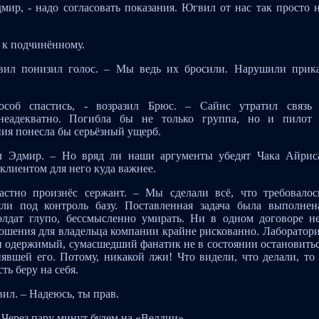
мир, - надо согласовать показания. Югвил от нас так просто 
я к подчинённому.
нвил понизил голос. – Мы ведь их бросили. Нарушили прик
соб спастись, - возразил Брюс. – Сайнс утратил связь
 неадекватно. Погибла бы не только группа, но и пилот
ия понесла бы серьёзный ущерб.
нул Эдмир. – Но вряд ли наши аргументы убедят Чака Айрис
клиентом для него куда важнее.
растно произнёс сержант. – Мы сделали всё, что требовалос
ли под контроль базу. Поставленная задача была выполнен
олдат глупо, бессмысленно умирать. Ни в одном договоре н
ношения для владельца компании крайне рискованно. Лаборатор
ли одержимый, сумасшедший фанатик не в состоянии остановить
нявшей его. Потому, никакой лжи! Что видели, что делали, то
ть беру на себя.
ил. – Надеюсь, ты прав.
 Через пару минут будем на «Веллии».