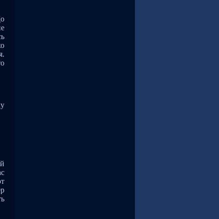
До
ие
сь
хо
я.
то
чу
ый
ас
от
ёр
ть