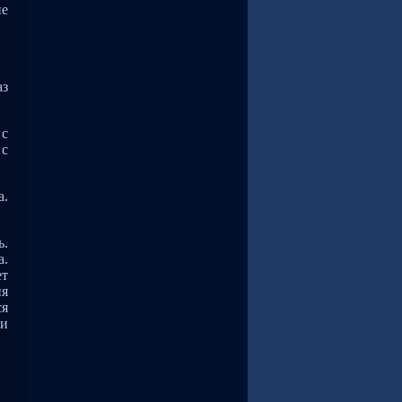
не
аз
 с
 с
а.
ь.
а.
ет
ия
ся
 и