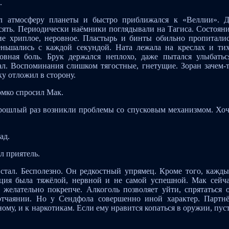
.
л атмосферу планеты и быстро приближался к «Веллии». 
есять. Периодически наёмники поглядывали на Тагиса. Состоян
ние хриплое, неровное. Пластырь и бинты обильно пропитали
ньшались с каждой секундой. Ната лежала на креслах и ти
овная боль. Брук держался неплохо, даже пытался улыбатьс
л. Воспоминания слишком тягостные, гнетущие. Зоран зачем-
у отложил в сторону.
ромко спросил Мак.
 прошлый раз возникли проблемы со спусковым механизмом. Хо
ад.
ил приятель.
стал. Бесполезно. Он редкостный упрямец. Кроме того, кажд
рация была тяжёлой, нервной и не самой успешной. Мак сейч
желательно покрепче. Алкоголь позволяет уйти, спрятаться 
 отчаянии. Но у Сендфола совершенно иной характер. Партн
му, и к наркотикам. Если ему нравится копаться в оружии, пус