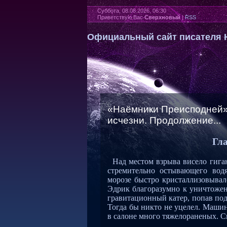
Суббота, 08.08.2026, 06:30
Приветствую Вас
Сверхновый
|
RSS
Официальный сайт писателя 
«Наёмники Преисподней». 
исчезни. Продолжение...
Гла
Над местом взрыва висело гига
стремительно остывающего вод
морозе быстро кристаллизовывал
Эдрик благоразумно к уничтожен
гравитационный катер, попав под 
Тогда бы никто не уцелел. Машин
в салоне много тяжелораненых. С