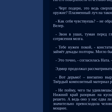
- Черт подери, это ведь свер
оружие? Плазменный луч на такое
- Как себя чувствуешь? – не об
Велер.
- Звон в ушах, туман перед г
сотрясения мозга.
- Тебе нужен покой, - констат
займёт декады полторы. Могло бы
- Это точно, - согласилась Ната
Эдмир продолжал рассматриват
- Вот дерьмо! – внезапно выр
Твёрдый композитный материал ра
- Не пойму, чего ты удивляешьс
Нижний край разорван на куск
решето. А ведь оно у нас едва л
значительно превосходила челов
мощнее.