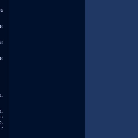
за
ги
мы
ии
а.
а.
 в
ю,
ие