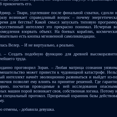
б прикончить его.
 Эдмир. – Твари, уцелевшие после финальной схватки, сдохли 
азу возникает справедливый вопрос – почему энергетическ
время для бегства? Какой смысл запускать типовую программ
скусственный интеллект это прекрасно понимал. Исчерпав в
омедления взорвать объект. На боевых кораблях, космическ
бязательно есть кнопка мгновенной самоликвидации.
лась Велер. – И не виртуально, а реально.
л. – Создать подобную функцию для древней высокоразвит
лейшего труда.
иданно проговорил Зоран. – Любая матрица сознания уязвим
мешательство может привести к чудовищной катастрофе. Нель
ный интеллект начнёт эволюционно развиваться и выйдет из-п
мочия позволят ему влиять на принятие решений. Где гаранти
орию, посчитав проводимые в ней исследования опасным
ых машин порой возникает своя, собственная логика. Потому 
ся специальный протокол. Призрачный охранник базы действов
му.
 отмены, - добавила девушка.