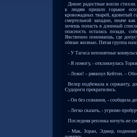
Дикие радостные вопли стихли.
к людям пришло горькое осоз
кровожадных тварей, ядовитый га
смертельной западни, иначе ка
хочешь попасть в длинный список
опасность осталась позади, со
Явственно понимаешь, где допуст
обязан жизнью. Пятая группа нахо
- У Тагиса непонятные конвульс
- Я помогу, - откликнулась Торк
- Лежи! – рявкнул Кейтон. – Обо
Велер подбежала к сержанту, до
Судороги прекратились.
- Он без сознания, - сообщила д
- Легко сказать, - угрюмо пробу
Последняя реплика ничуть не с
- Мак, Зоран, Эдмир, подними
повязку.