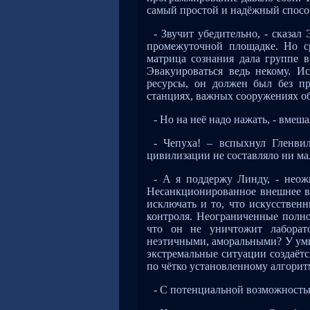
самый простой и надёжный спосо
- Звучит убедительно, - сказал
промежуточной площадке. Но ср
матрица сознания дала группе 
Эвакуироваться ведь некому. И
ресурсы, он должен был без пр
станциях, важных сооружениях о
- Но на неё надо нажать, - вмеша
- Чепуха! – вспыхнул Гленви
цивилизации не составляло ни ма
- А я поддержу Линду, - неож
Несанкционированное внешнее в
исключать и то, что искусствен
контроля. Неограниченные полно
что он не уничтожит лаборат
неэтичными, аморальными? У умн
экстремальные ситуации создаёт
по чётко установленному алгорит
- С потенциальной возможностью