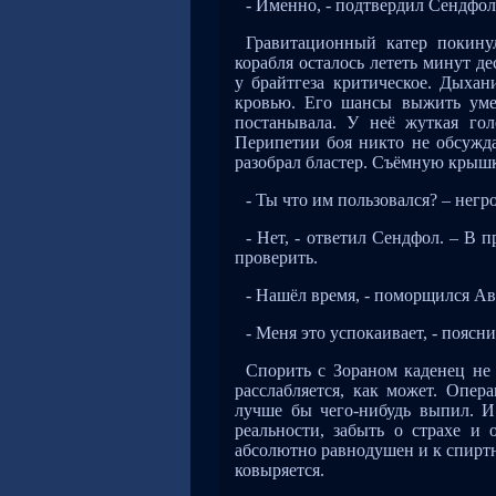
- Именно, - подтвердил Сендфол
Гравитационный катер покину
корабля осталось лететь минут д
у брайтгеза критическое. Дыха
кровью. Его шансы выжить уме
постанывала. У неё жуткая гол
Перипетии боя никто не обсужда
разобрал бластер. Съёмную крышк
- Ты что им пользовался? – нег
- Нет, - ответил Сендфол. – В
проверить.
- Нашёл время, - поморщился Ав
- Меня это успокаивает, - поясн
Спорить с Зораном каденец не 
расслабляется, как может. Опе
лучше бы чего-нибудь выпил. И 
реальности, забыть о страхе и
абсолютно равнодушен и к спиртно
ковыряется.