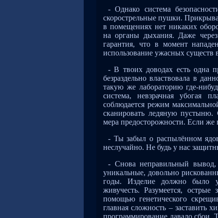
- Однако система безопасност
скорострельные пушки. Прикрывал
в помещениях нет никаких оборо
на органы дыхания. Даже через
гарантия, что в момент нападе
использование ужасных существ
- В твоих доводах есть одна 
безраздельно властвовала в дан
такую же лабораторию где-нибуд
система, невзрачная убогая п
соблюдается режим максимальной
сканировать ледяную пустыню. 
мера предосторожности. Если же 
- Ты забыл о распылённом ядов
неслучайно. Не будь у нас защит
- Снова неправильный вывод, 
уникальные, довольно рискованн
годы. Изделие должно было уд
живучесть. Разумеется, острые 
помощью генетического скрещи
главная сложность – заставить х
программирование давало сбои. 