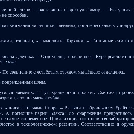
хпрочный сплав! – растерянно выдохнул Эдмир. – Что у них 
 не способен.
ращая внимания на реплики Гленвила, поинтересовалась у подру
лазами, тошнота, - вымолвила Торквил. – Типичные симпто
ировала девушка. – Отдохнёшь, полечишься. Курс реабилитац
ть хуже.
. – По сравнению с четвёртым отрядом мы дёшево отделались.
ь повреждённый шлем.
угался наёмник. – Тут крошечный просвет. Сквозная прорех
зрезан, словно мягкая губка.
я, - пожала плечами Лиора. – Взгляни на бронежилет брайтгез
и. А погибшие парни Блакса? Их снаряжение превратилось
и не самое современное. Цивилизация, построившая лаборатори
ечество в технологическом развитии. Соответственно и оруж