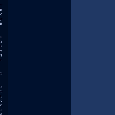
ве
ни
но
де
ун
са
вь
ая
ом
ет
ая
сь
сь
сь
ь,
 с
Но
ка
аз