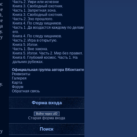
Часть 2. Умри или исчезни
ас
Книга 3. Свободный охотник.
ие
Часть 1. Запретная зона.
й,
Книга 3. Свободный охотник.
Часть 2. Эхо прошлого.
не
Книга 4. По следу хищников.
да
Часть 1. Да воздастся каждому по делам
у.
его.
Книга 4. По следу хищников.
му
Часть 2. Игра в открытую.
Книга 5. Изгои.
Часть 1. Вне закона.
Книга 5. Изгои. Часть 2. Мир без правил.
Книга 6. Глубокий космос. Часть 1. На
дальних рубежах.
Официальная группа автора ВКонтакте
Реквизиты
Галерея
Карта
у.
Форум
Обратная связь
Форма входа
Войти через uID
Старая форма входа
Поиск
жу