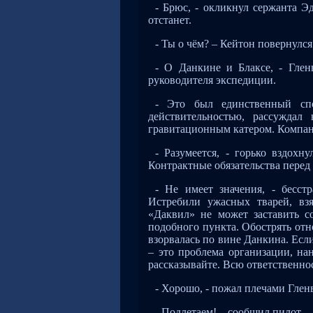
- Брюс, - окликнул сержанта Эд
отстанет.
- Ты о чём? – Кейтон повернулс
- О Данкине и Блаксе, - Гле
руководителя экспедиции.
- Это был единственный спо
действительностью, рассуждал
гравитационным катером. Компан
- Разумеется, - горько вздох
Контрактные обязательства перед 
- Не имеет значения, - бесст
Истребили ужасных тварей, взя
«Даквил» не может заставить с
подобного пункта. Обострять от
взорвалась по вине Данкина. Ес
– это проблема организации, на
рассказывайте. Всю ответственнос
- Хорошо, - пожал плечами Гленв
- Подлетаем! – сообщил пилот. –