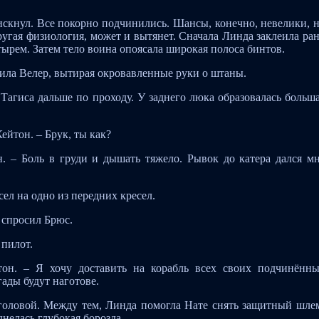
искнул. Все покорно подчинились. Шансы, конечно, невелики, 
ругая физиология, может и вытянет. Сначала Линда заклеила ра
рем. Затем тело воина опоясала широкая полоса бинтов.
етила Велер, вытирая окровавленные руки о штаны.
Тагиса дальше по проходу. У заднего люка образовалась больш
ейтон. – Брук, ты как?
н. – Боль в груди и дышать тяжело. Рывок до катера дался м
ел на одно из передних кресел.
 спросил Брюс.
 пилот.
тон. – Я хочу доставить на корабль всех своих подчинённ
ады будут наготове.
головой. Между тем, Линда помогла Нате снять защитный шле
нелась глубокая борозда.