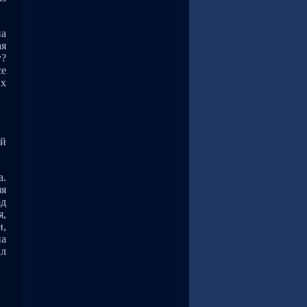
на
ая
у?
се
их
ой
а.
зя
од
я,
и,
на
ал