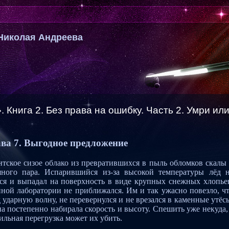
Николая Андреева
Книга 2. Без права на ошибку. Часть 2. Умри ил
ва 7. Выгодное предложение
нтское сизое облако из превратившихся в пыль обломков скалы
яного пара. Испарившийся из-за высокой температуры лёд 
ся и выпадал на поверхность в виде крупных снежных хлопье
ной лаборатории не приближался. Им и так ужасно повезло, ч
ударную волну, не перевернулся и не врезался в каменные утёс
а постепенно набирала скорость и высоту. Спешить уже некуда,
ильная перегрузка может их убить.