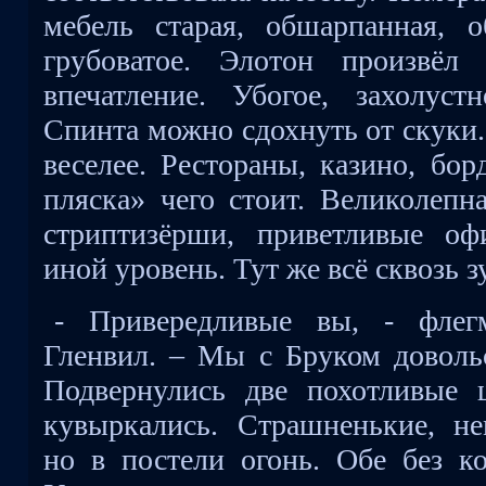
мебель старая, обшарпанная, о
грубоватое. Элотон произвёл
впечатление. Убогое, захолус
Спинта можно сдохнуть от скуки.
веселее. Рестораны, казино, бо
пляска» чего стоит. Великолепн
стриптизёрши, приветливые оф
иной уровень. Тут же всё сквозь з
- Привередливые вы, - флегм
Гленвил. – Мы с Бруком довольс
Подвернулись две похотливые
кувыркались. Страшненькие, не
но в постели огонь. Обе без ко