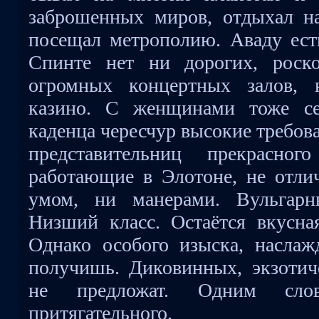
заброшенных миров, отдыхал н
посещал метрополию. Аваду есть
Спинте нет ни дорогих, роск
огромных концертных залов,
казино. С женщинами тоже се
каденца чересчур высокие требо
представительниц прекрасног
работающие в Элотоне, не отлич
умом, ни манерами. Вульгарн
Низший класс. Остаётся вкусна
Однако особого изыска, наслажд
получишь. Диковинных, экзотич
не предложат. Одним слов
притягательного.