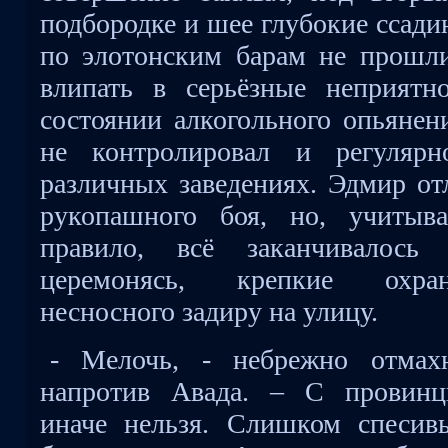
подбородке и шее глубокие ссад
по элотонским барам не прошли 
влипать в серьёзные неприятн
состоянии алкогольного опьянен
не контролировал и регулярн
различных заведениях. Эдмир от
рукопашного боя, но, учитыва
правило, всё заканчивалось
церемонясь, крепкие охра
несносного задиру на улицу.
- Мелочь, - небрежно отмахн
напротив Авада. – С провинц
иначе нельзя. Слишком спесив