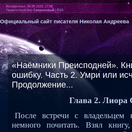
Воскресенье, 09.08.2026, 17:08
Приветствую Вас
Сверхновый
|
RSS
Официальный сайт писателя Николая Андреева
«Наёмники Преисподней». Кни
ошибку. Часть 2. Умри или ис
Продолжение...
Глава 2. Лиора
После встречи с владельцем
немного почитать. Взял книгу