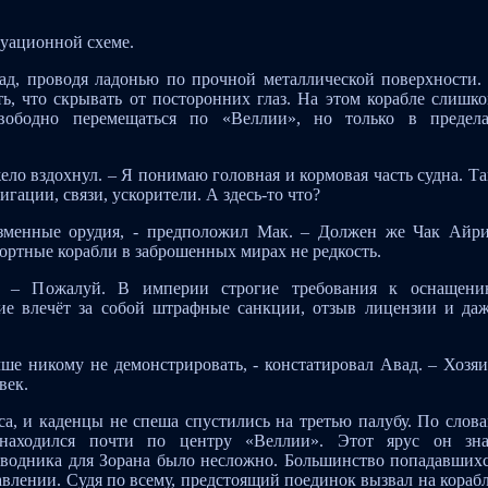
куационной схеме.
ад, проводя ладонью по прочной металлической поверхности.
ь, что скрывать от посторонних глаз. На этом корабле слишк
ободно перемещаться по «Веллии», но только в предел
жело вздохнул. – Я понимаю головная и кормовая часть судна. Т
игации, связи, ускорители. А здесь-то что?
азменные орудия, - предположил Мак. – Должен же Чак Айр
ортные корабли в заброшенных мирах не редкость.
. – Пожалуй. В империи строгие требования к оснащен
ие влечёт за собой штрафные санкции, отзыв лицензии и да
ше никому не демонстрировать, - констатировал Авад. – Хозя
век.
са, и каденцы не спеша спустились на третью палубу. По слов
находился почти по центру «Веллии». Этот ярус он зн
оводника для Зорана было несложно. Большинство попадавших
влении. Судя по всему, предстоящий поединок вызвал на кораб