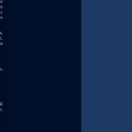
ие
но
 с
го
а,
е,
ла
ь,
ой
о,