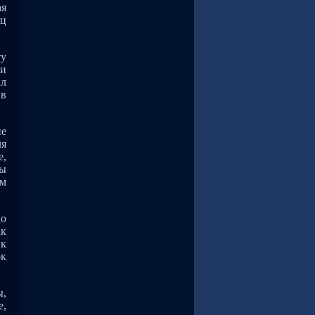
ая
ец
ту
 и
ыл
 в
ие
ля
е,
ны
им
цо
ак
ик
рк
ы,
е,