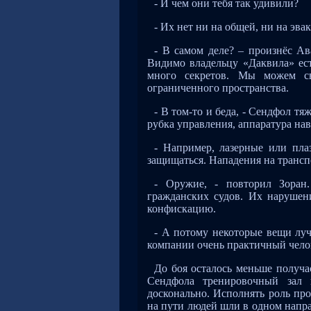
- И чем они тебя так удивили?
- Их нет ни на общей, ни на эва
- В самом деле? – произнёс Ав
Видимо владельцу «Даквила» ест
много секретов. Мы можем св
ограниченного пространства.
- В том-то и беда, - Сендфол тя
рубка управления, аппаратура нав
- Например, лазерные или пл
защищаться. Нападения на трансп
- Оружие, - повторил Зоран
гражданских судов. Их нарушен
конфискацию.
- А потому некоторые вещи луч
компании очень практичный чело
До боя осталось меньше получа
Сендфола тренировочный зал 
досконально. Исполнять роль пр
на пути людей шли в одном напра