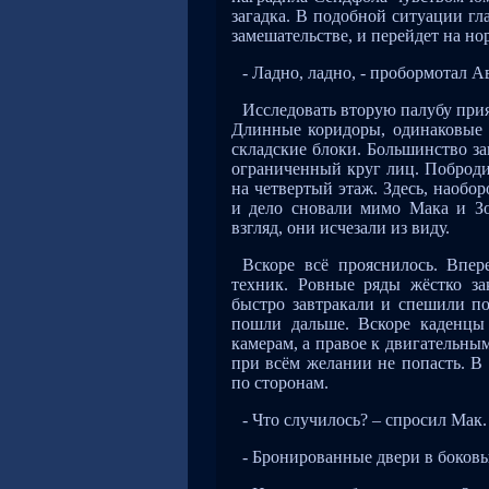
загадка. В подобной ситуации гла
замешательстве, и перейдет на н
- Ладно, ладно, - пробормотал А
Исследовать вторую палубу прия
Длинные коридоры, одинаковые 
складские блоки. Большинство з
ограниченный круг лиц. Поброд
на четвертый этаж. Здесь, наобор
и дело сновали мимо Мака и Зо
взгляд, они исчезали из виду.
Вскоре всё прояснилось. Впер
техник. Ровные ряды жёстко за
быстро завтракали и спешили по
пошли дальше. Вскоре каденцы
камерам, а правое к двигательны
при всём желании не попасть. В 
по сторонам.
- Что случилось? – спросил Мак.
- Бронированные двери в боковых