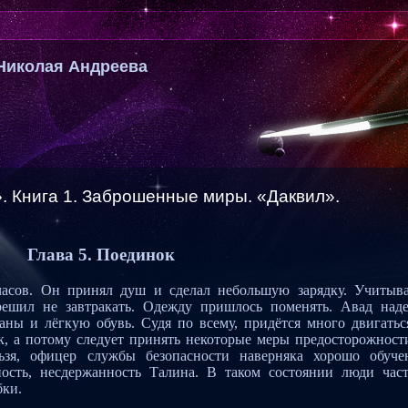
Николая Андреева
 Книга 1. Заброшенные миры. «Даквил».
Глава 5. Поединок
часов. Он принял душ и сделал небольшую зарядку. Учитыв
решил не завтракать. Одежду пришлось поменять. Авад над
ны и лёгкую обувь. Судя по всему, придётся много двигатьс
к, а потому следует принять некоторые меры предосторожност
ьзя, офицер службы безопасности наверняка хорошо обуче
ость, несдержанность Талина. В таком состоянии люди час
бки.