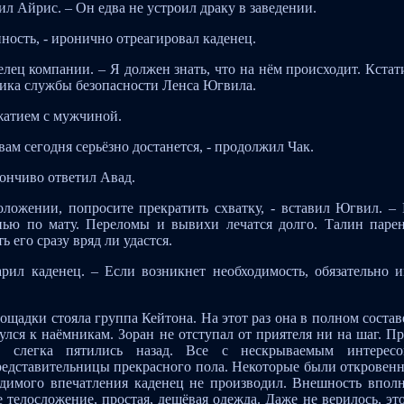
рил Айрис. – Он едва не устроил драку в заведении.
ность, - иронично отреагировал каденец.
делец компании. – Я должен знать, что на нём происходит. Кстат
ника службы безопасности Ленса Югвила.
жатием с мужчиной.
вам сегодня серьёзно достанется, - продолжил Чак.
лончиво ответил Авад.
оложении, попросите прекратить схватку, - вставил Югвил. –
онью по мату. Переломы и вывихи лечатся долго. Талин паре
 его сразу вряд ли удастся.
дарил каденец. – Если возникнет необходимость, обязательно 
адки стояла группа Кейтона. На этот раз она в полном состав
лся к наёмникам. Зоран не отступал от приятеля ни на шаг. П
и слегка пятились назад. Все с нескрываемым интерес
редставительницы прекрасного пола. Некоторые были откровен
адимого впечатления каденец не производил. Внешность впол
 телосложение, простая, дешёвая одежда. Даже не верилось, эт