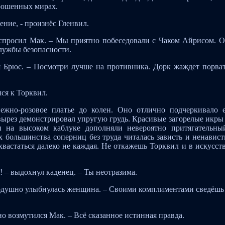
брошенных мирах.
оение, - произнёс Гленвил.
 спросил Мак. – Мы приятно побеседовали с Чаком Айрисом. 
лужбы безопасности.
я Брюс. – Посмотри лучше на противника. Дорк жаждет порва
лся к Торквил.
ежно-розовое платье до колен. Оно отлично подчеркивало 
вырез демонстрировал упругую грудь. Красивые загорелые икры
 на высоком каблуке дополняли невероятно притягательны
х большинства соперниц без труда читалась зависть и ненавист
вастаться далеко не каждая. Не откажешь Торквил и в искусст
! – выдохнул каденец. – Ты неотразима.
агодушно улыбнулась женщина. – Своими комплиментами сведёшь
но возмутился Мак. – Всё сказанное истинная правда.