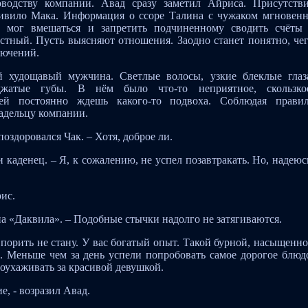
оводству компании. Авад сразу заметил Айриса. Присутств
дивило Мака. Информация о ссоре Талина с чужаком мгновен
о, мог вмешаться и запретить подчиненному сводить счёты
естный. Пусть выясняют отношения. Заодно станет понятно, че
лючений.
 худощавый мужчина. Светлые волосы, узкие блеклые глаз
джатые губы. В нём было что-то неприятное, скользко
ей постоянно ждешь какого-то подвоха. Соблюдая прави
адельцу компании.
поздоровался Чак. – Хотя, доброе ли.
и каденец. – Я, к сожалению, не успел позавтракать. Но, надеюс
рис.
ина «Даквила». – Подобные стычки надолго не затягиваются.
 Спорить не стану. У вас богатый опыт. Такой бурной, насыщенн
 Меньше чем за день успели попробовать самое дорогое блюд
поухаживать за красивой девушкой.
е, - возразил Авад.