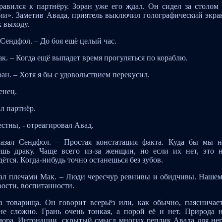
авился к партнёру. Зоран уже его ждал. Он сидел за столом
ии». Заметив Авада, приятель выключил голографический экра
 выходу.
с Сендфол. – До боя ещё целый час.
ак. – Когда ещё выпадет время прогуляться по кораблю.
ран. – Хотя я бы с удовольствием перекусил.
енец.
ал партнёр.
стны, - отреагировал Авад.
казал Сендфол. – Простая констатация факта. Куда бы мы 
еешь драку. Чаще всего из-за женщин, но если их нет, это 
тся. Когда-нибудь точно останешься без зубов.
ожал плечами Мак. – Люди чересчур ревнивы и обидчивы. Наше
вости, воспитанности.
а товарища. Он говорит всерьёз или, как обычно, паясничае
не сложно. Грань очень тонкая, а порой её и нет. Природа 
мора. Интонации, скрытый смысл многих реплик Авада для не