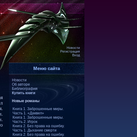
Новости
Регистрация
Вход
Меню сайта
Новости
Об авторе
Библиография
Купить книги
ая
Новые романы
ел
я.
Книга 1. Заброшенные миры.
Часть 1. «Даквил»
и.
Книга 1. Заброшенные миры.
н.
Часть 2. Игрок
то
Книга 2. Без права на ошибку.
Часть 1. Дыхание смерти
Книга 2. Без права на ошибку.