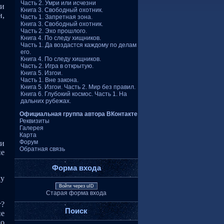
Часть 2. Умри или исчезни
 и
Книга 3. Свободный охотник.
н,
Часть 1. Запретная зона.
Книга 3. Свободный охотник.
Часть 2. Эхо прошлого.
Книга 4. По следу хищников.
Часть 1. Да воздастся каждому по делам
его.
Книга 4. По следу хищников.
Часть 2. Игра в открытую.
Книга 5. Изгои.
Часть 1. Вне закона.
Книга 5. Изгои. Часть 2. Мир без правил.
Книга 6. Глубокий космос. Часть 1. На
дальних рубежах.
Официальная группа автора ВКонтакте
Реквизиты
Галерея
Карта
Форум
ни
Обратная связь
не
Форма входа
му
Войти через uID
Старая форма входа
т?
Поиск
не
го