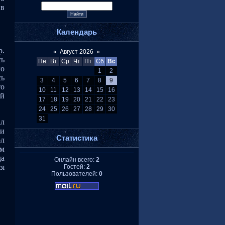
 в
Календарь
р.
«
Август 2026
»
сь
Пн
Вт
Ср
Чт
Пт
Сб
Вс
го
1
2
сь
3
4
5
6
7
8
9
то
10
11
12
13
14
15
16
ый
17
18
19
20
21
22
23
24
25
26
27
28
29
30
31
ал
ди
Статистика
ол
ым
да
Онлайн всего:
2
ся
Гостей:
2
Пользователей:
0