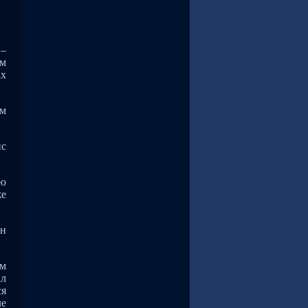
 –
ом
ах
ам
ис
ию
же
ин
ам
ал
ся
ле