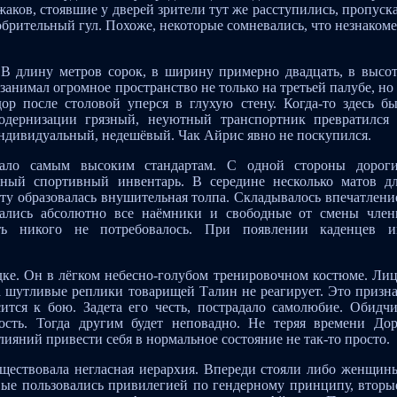
аков, стоявшие у дверей зрители тут же расступились, пропуск
обрительный гул. Похоже, некоторые сомневались, что незнаком
В длину метров сорок, в ширину примерно двадцать, в высо
 занимал огромное пространство не только на третьей палубе, но
ор после столовой уперся в глухую стену. Когда-то здесь б
модернизации грязный, неуютный транспортник превратился
индивидуальный, недешёвый. Чак Айрис явно не поскупился.
вало самым высоким стандартам. С одной стороны дорог
зный спортивный инвентарь. В середине несколько матов д
ету образовалась внушительная толпа. Складывалось впечатлени
брались абсолютно все наёмники и свободные от смены чле
ать никого не потребовалось. При появлении каденцев 
ке. Он в лёгком небесно-голубом тренировочном костюме. Ли
а шутливые реплики товарищей Талин не реагирует. Это призн
сится к бою. Задета его честь, пострадало самолюбие. Обидч
ость. Тогда другим будет неповадно. Не теряя времени До
ияний привести себя в нормальное состояние не так-то просто.
ществовала негласная иерархия. Впереди стояли либо женщин
ые пользовались привилегией по гендерному принципу, вторы