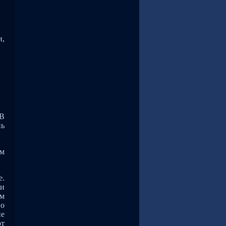
и,
 В
нь
им
е.
ри
ом
но
не
от