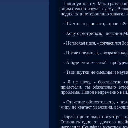
Покинув каюту, Мак сразу напр
внимательно изучал схему «Велл
поднялся и неторопливо зашагал к
- Ты что-то рановато, - произнё
- Хочу осмотреться, - пояснил М
- Неплохая идея, - согласился Зо
- После поединка, - возразил кад
- А будет чем жевать? – пробурч
- Твои шутки не смешны и неуме
- Я не шучу, - бесстрастно с
прилетели, ты обязательно зат
проблема. Повод непременно найдё
- Стечение обстоятельств, - п
миру не хватает уважения, вежли
Зоран пристально посмотрел н
Отличить одно от другого край
наградила Сендфола чувством ю