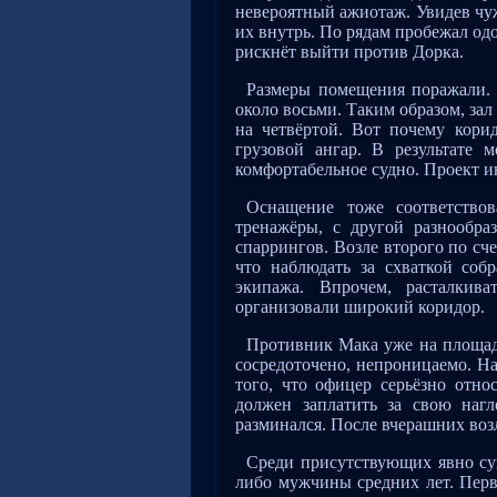
невероятный ажиотаж. Увидев чуж
их внутрь. По рядам пробежал од
рискнёт выйти против Дорка.
Размеры помещения поражали. 
около восьми. Таким образом, зал
на четвёртой. Вот почему корид
грузовой ангар. В результате 
комфортабельное судно. Проект 
Оснащение тоже соответство
тренажёры, с другой разнообра
спаррингов. Возле второго по сч
что наблюдать за схваткой со
экипажа. Впрочем, расталкив
организовали широкий коридор.
Противник Мака уже на площад
сосредоточено, непроницаемо. Н
того, что офицер серьёзно отно
должен заплатить за свою нагл
разминался. После вчерашних возл
Среди присутствующих явно су
либо мужчины средних лет. Перв