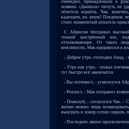
очевидно, принадлежали к рук
хозяина «Даквила» ничуть не у
облетела корабль. Чак, конечн
каденцем, но зачем? Поединок ч
стоит знаменитый искатель прик
С Айрисом беседовал высокий
тонкий заострённый нос, по
отталкивающее. От таких люд
вежливости, Мак направился к вл
- Доброе утро, господин Авад, - 
- Утро как утро, - пожал плечам
тут быстро всё закончится.
- Вы оптимист, - усмехнулся Ай
- Реалист, - Мак поправил хозя
- Пожалуй, - согласился Чак. –
жизни можно лишь позавидовать.
выиграть в лонер сотню сириев, 
- Последнее, явное преувеличени