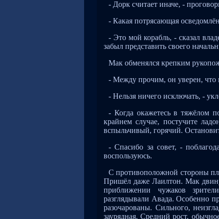
- Дорк считает иначе, - прогово
- Какая потрясающая осведомлён
- Это мой корабль, - сказал вла
забыл представить своего началь
Мак обменялся крепким рукопо
- Между прочим, он уверен, что 
- Нельзя ничего исключать, - ук
- Когда окажетесь в тяжёлом п
крайнем случае, постучите лад
вспыльчивый, горячий. Остановить
- Спасибо за совет, - поблаго
воспользуюсь.
С противоположной стороны площ
Пришёл даже Лаилтон. Мак двину
приближении чужаков зрител
разглядывали Авада. Особенно п
разочарованы. Сильного, неизгл
заурядная. Средний рост, обычное