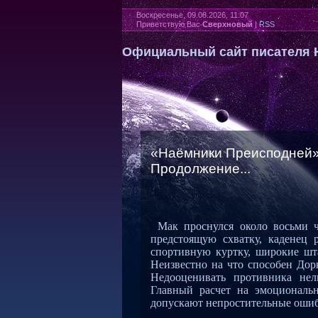
Воскресенье, 09.08.2026, 11:07
Приветствую Вас
Сверхновый
|
RSS
Официальный сайт писателя 
«Наёмники Преисподней».
Продолжение...
Мак проснулся около восьми 
предстоящую схватку, каденец 
спортивную куртку, широкие шта
Неизвестно на что способен Дор
Недооценивать противника нел
Главный расчет на эмоциональн
допускают непростительные оши