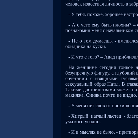
человек известная личность в за
- У тебя, похоже, хорошее настр
- А с чего ему быть плохим? –
познакомил меня с начальником с
- Не о том думаешь, - вмешалс
обидчика на куски.
- И что с того? – Авад приблизи
На женщине сегодня тонкое н
безупречную фигуру, а глубокий 
сочетании с изящными туфлями
сексуальный образ Наты. В глаза
Такими достоинствами может пох
макияжа. Синяка почти не видно.
- У меня нет слов от восхищения
- Хитрый, наглый льстец, - бл
ума кого угодно.
- И в мыслях не было, - притвор