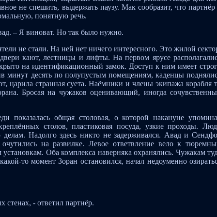
вное не спешить, выдержать паузу. Мак сообразит, что партнёр
ормальную, понятную речь.
вад. – Я виноват. Но так было нужно.
тели не стали. На ней нет ничего интересного. Это жилой секто
двери кают, лестницы и лифты. На первом ярусе располагали
акрыто на идентификационный замок. Доступ к ним имеет стро
ив минут десять по полупустым помещениям, каденцы подняли
от, царила странная суета. Наёмники и члены экипажа корабля 
рана. Бросая на чужаков оценивающий, иногда сочувственн
еди показалась общая столовая, о которой накануне упомин
креплённых столов, пластиковая посуда, узкие проходы. Лю
 делам. Надолго здесь никто не задерживался. Авад и Сендф
 очутились на развилке. Левое ответвление вело к тюремн
м установкам. Оба комплекса наверняка охранялись. Чужакам ту
какой-то момент Зоран остановился, начал недоуменно озирать
 стенах, - ответил партнёр.