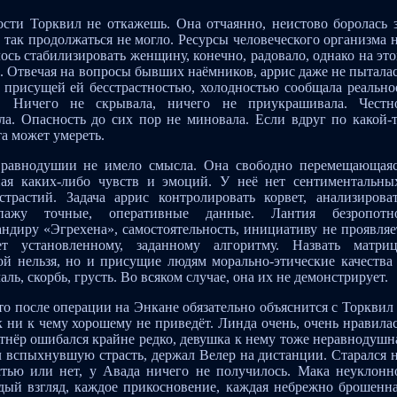
кости Торквил не откажешь. Она отчаянно, неистово боролась 
 так продолжаться не могло. Ресурсы человеческого организма 
ось стабилизировать женщину, конечно, радовало, однако на эт
. Отвечая на вопросы бывших наёмников, аррис даже не пытала
С присущей ей бесстрастностью, холодностью сообщала реально
л. Ничего не скрывала, ничего не приукрашивала. Честн
ала. Опасность до сих пор не миновала. Если вдруг по какой-
а может умереть.
 равнодушии не имело смысла. Она свободно перемещающая
ная каких-либо чувств и эмоций. У неё нет сентиментальны
страстий. Задача аррис контролировать корвет, анализирова
ипажу точные, оперативные данные. Лантия безропотн
ндиру «Эгрехена», самостоятельность, инициативу не проявляе
ет установленному, заданному алгоритму. Назвать матри
й нельзя, но и присущие людям морально-этические качества
ль, скорбь, грусть. Во всяком случае, она их не демонстрирует.
то после операции на Энкане обязательно объяснится с Торквил
 ни к чему хорошему не приведёт. Линда очень, очень нравила
ртнёр ошибался крайне редко, девушка к нему тоже неравнодушн
л вспыхнувшую страсть, держал Велер на дистанции. Старался 
стью или нет, у Авада ничего не получилось. Мака неуклонн
дый взгляд, каждое прикосновение, каждая небрежно брошенн