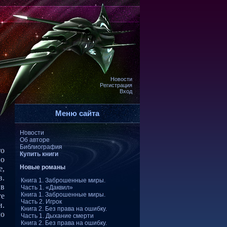
Новости
Регистрация
Вход
Меню сайта
Новости
Об авторе
Библиография
то
Купить книги
по
Новые романы
е,
в.
Книга 1. Заброшенные миры.
в
Часть 1. «Даквил»
Книга 1. Заброшенные миры.
те
Часть 2. Игрок
и.
Книга 2. Без права на ошибку.
ло
Часть 1. Дыхание смерти
Книга 2. Без права на ошибку.