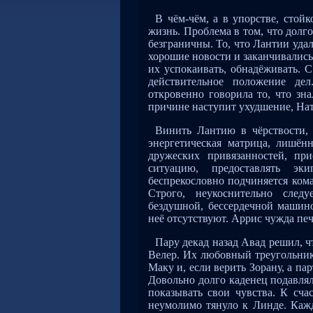
В чём-чём, а в упорстве, стой
жизнь. Проблема в том, что долго
безграничны. То, что Лантии удал
хорошие новости и заканчивались
их успокаивать, обнадёживать. 
действительное положение де
откровенно говорила то, что зн
причине наступит ухудшение, Нат
Винить Лантию в чёрствости,
энергетическая матрица, лишён
дружеских привязанностей, при
ситуацию, предоставлять эк
беспрекословно подчиняется кома
Строго, неукоснительно следу
бездушной, бессердечной машино
неё отсутствуют. Аррис чужда печа
Пару декад назад Авад решил, ч
Велер. Их любовный треугольник
Маку и, если верить Зорану, а па
Довольно долго каденец подавля
показывать свои чувства. К сча
неумолимо тянуло к Линде. Каж