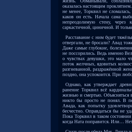
жизнь. Обманывали, соблазнял
оказалась настоящим проклятием. 
не менее, Торквил не сломалась,
каков он есть. Начала сама вы
непреодолимую стену, через 
саркастичной, циничной. И только
Расставание с ним будет тяжёлы
отвергали, не бросали? Авад тож
Даже самые глубокие, болезненн
не поссорились. Ведь именно Вел
о чувствах девушки, это мало 
поток желчных, ядовитых колкост
разгневанной, раздражённой женщ
поздно, она успокоится. При люб
Однако, как утверждает древни
ранение Торквил всё кардиналь
жизнью и смертью. Объясняться 
никто бы просто не понял. В п
Авада, как попытку удовлетвор
бесчестно. Оправдаться бы не уд
Пока Торквил в таком состоянии
когда Ната поправится. Или… Нет,
Сразу после обеда Мак, Линда и