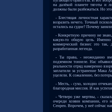
пугающего брайтгеза. И вот вопро
на далёкой планете тяготы и л
должны были разбежаться. Но это
- Блестящая личностная характ
возразить нечего. Точный психо
остались на судне? Почему заняли
- Конкретную причину не знаю
какую-то общую цель. Именно 
коммерческий бизнес это так, 
разработанная легенда.
- Ты права, - неожиданно вм
подземном тоннеле. Нас объяви
реальности отряд намеренно взор
заплатили за устранение Мака 
уцелели. К сожалению, без потерь
- Месть, - сухо, холодно отчека
благородная миссия. И как успех
- Четверо уже мертвы, - сказа
очереди хозяин компании, его 
Сенрен. Впрочем, у неё сейчас н