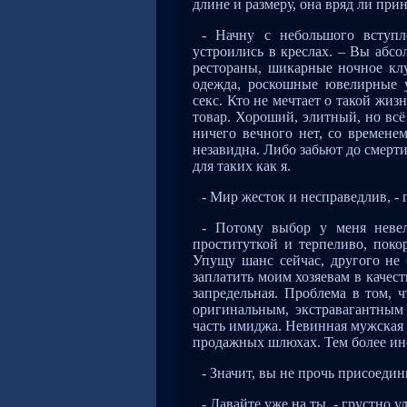
длине и размеру, она вряд ли при
- Начну с небольшого вступ
устроились в креслах. – Вы абс
рестораны, шикарные ночное клу
одежда, роскошные ювелирные у
секс. Кто не мечтает о такой жиз
товар. Хороший, элитный, но всё
ничего вечного нет, со временем
незавидна. Либо забьют до смерти
для таких как я.
- Мир жесток и несправедлив, - 
- Потому выбор у меня невел
проституткой и терпеливо, поко
Упущу шанс сейчас, другого не 
заплатить моим хозяевам в качес
запредельная. Проблема в том, 
оригинальным, экстравагантным
часть имиджа. Невинная мужская ш
продажных шлюхах. Тем более ин
- Значит, вы не прочь присоеди
- Давайте уже на ты, - грустно