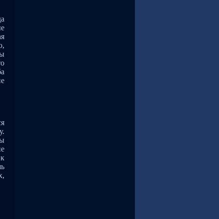
да
ые
ая
о,
Мы
то
ба
не
ся
у.
вы
не
 к
шь
х,