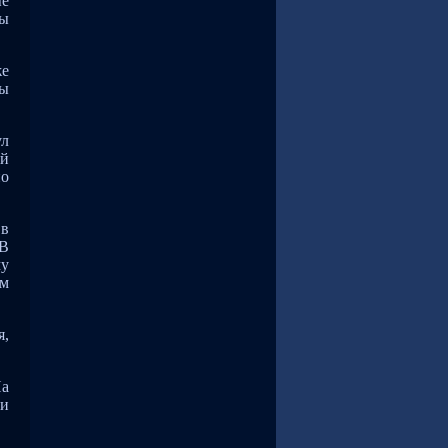
ые
вы
же
мы
ул
ий
но
 в
 В
му
ом
я,
На
ии