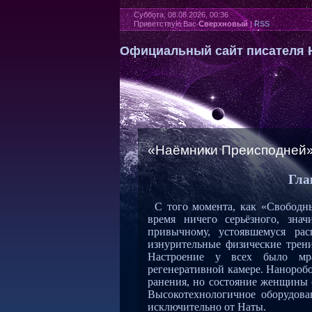
Суббота, 08.08.2026, 00:36
Приветствую Вас
Сверхновый
|
RSS
Официальный сайт писателя 
«Наёмники Преисподней». 
Гла
С того момента, как «Свободн
время ничего серьёзного, зна
привычному, устоявшемуся ра
изнурительные физические трен
Настроение у всех было мра
регенеративной камере. Нанороб
ранения, но состояние женщины 
Высокотехнологичное оборудован
исключительно от Наты.