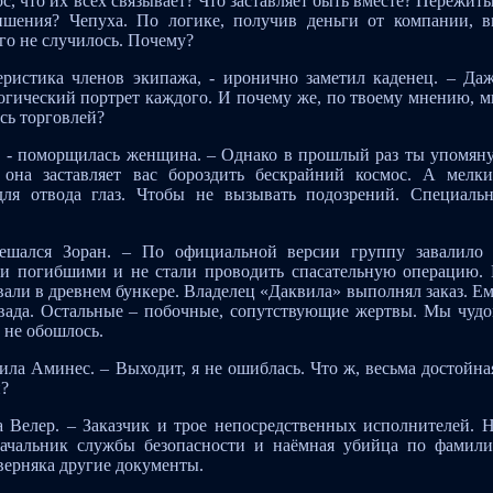
с, что их всех связывает? Что заставляет быть вместе? Пережит
ишения? Чепуха. По логике, получив деньги от компании, 
го не случилось. Почему?
еристика членов экипажа, - иронично заметил каденец. – Да
логический портрет каждого. И почему же, по твоему мнению, 
сь торговлей?
, - поморщилась женщина. – Однако в прошлый раз ты упомян
она заставляет вас бороздить бескрайний космос. А мелк
для отвода глаз. Чтобы не вызывать подозрений. Специаль
ешался Зоран. – По официальной версии группу завалило
ли погибшими и не стали проводить спасательную операцию.
вали в древнем бункере. Владелец «Даквила» выполнял заказ. Е
Авада. Остальные – побочные, сопутствующие жертвы. Мы чуд
 не обошлось.
нила Аминес. – Выходит, я не ошиблась. Что ж, весьма достойна
и?
ла Велер. – Заказчик и трое непосредственных исполнителей. 
начальник службы безопасности и наёмная убийца по фамил
аверняка другие документы.