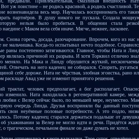
и, предавали. Привлекательная, смазливая внешность На
Вот уж поистине – не родись красивой, а родись счастливой. Т
 не возненавидела весь мир. Научилась воспринимать его таки
бирать партнёров. В душу никого не пускала. Создала мощну
которую нельзя было пробиться. В общении стала резко
 наедине с Маком вела себя иначе. Мягче, нежнее, ласковее.
м. Снова горечь, досада, разочарование. Впрочем, кого из нас 
е не мальчишка. Когда-то испытывал нечто подобное. Справилс
ые раны постепенно затягиваются. Главное, чтобы Ната и Лин
ер являлась причиной их разрыва. И хотя Торквил отлично зна
что меняло. На Мака и Линду обрушится жуткий, нескончаем
ей. Отвечать на него каденец не собирался. Спорить, ругаться
иной себе дороже. Ната не чёрствая, злобная эгоистка, рано и
ом раскладе Авад уже не изменит принятого решения.
й трактат, человек предполагает, а бог располагает. Опасн
но изменило. Ната находилась в регенеративной камере, меж
в любви с Велер сейчас было, по меньшей мере, неуместно. Ма
ервую очередь Линда. Друзья восприняли бы данный поступ
ить свои неуёмные половые потребности. А это подло, низк
алось. Потому каденец старался держаться подальше от девушк
 об ухаживании за Велер не могло идти и речи. Придётся ждат
 о трагическом, печальном финале он даже думать не хотел.
 Зоран отправились к каюте валкаалки. Трое суток, отведённые 