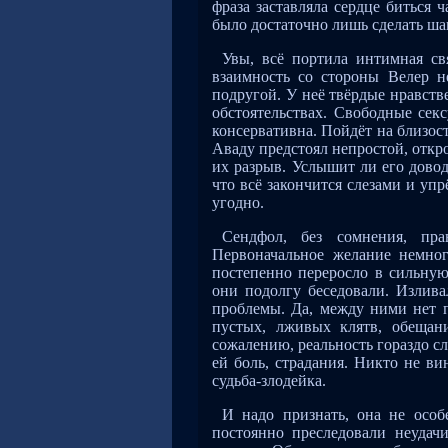
фраза заставляла сердце биться
было достаточно лишь сделать ша
Увы, всё портила интимная св
взаимность со стороны Велер н
подругой. У неё твёрдые нравст
обстоятельствах. Свободные се
консервативна. Пойдёт на близост
Аваду предстоял непростой, откр
их разрыв. Услышит ли его дово
что всё закончится слезами и уп
угодно.
Сендфол, без сомнения, пра
Первоначальное желание немного
постепенно переросло в сильную
они подолгу беседовали. Излив
проблемы. Да, между ними нет 
пустых, лживых клятв, обещан
сожалению, реальность гораздо сл
ей боль, страдания. Никто не ви
судьба-злодейка.
И надо признать, она не осо
постоянно преследовали неудач