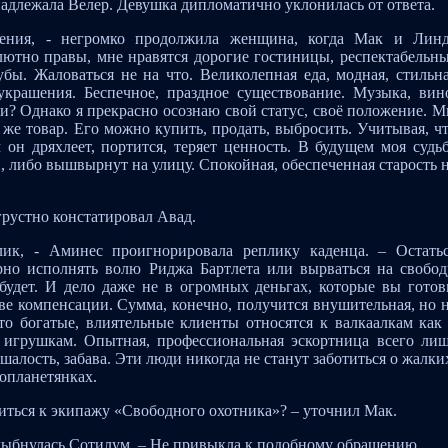
надлежала Велер. Девушка дипломатично уклонилась от ответа.
ления, - негромко продолжила женщина, когда Мак и Лин
олютно правы, мне нравятся дорогие гостиницы, респектабельн
бы. Жаловаться не на что. Великолепная еда, модная, стильн
крашения. Беспечное, праздное существование. Музыка, вин
ни? Однако я прекрасно осознаю свой статус, своё положение. 
 же товар. Его можно купить, продать, выбросить. Учитывая, ч
 он дряхлеет, портится, теряет ценность. В будущем моя судь
, либо вышвырнут на улицу. Спокойная, обеспеченная старость 
грустно констатировал Авад.
ик, - Аминес проигнорировала реплику каденца. – Остать
рно исполнять волю Риджа Бартлета или вырваться на свобод
будет. И дело даже не в огромных деньгах, которые вы гото
тве компенсации. Сумма, конечно, получится внушительная, но 
что богатые, влиятельные клиенты относятся к валкаалкам как
 игрушкам. Опытная, профессиональная эскортница всего ли
алость, забава. Эти люди никогда не станут заботиться о жалки
опланетянках.
ниться к экипажу «Свободного охотника»? – уточнил Мак.
 улыбнулась Сотилум. – Не привыкла к подобному обращению.