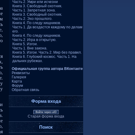
Часть 2. Умри или исчезни
Книга 3. Свободный охотник.
за
Часть 1. Запретная зона.
не
Книга 3. Свободный охотник.
ом
Часть 2. Эхо прошлого.
Книга 4. По следу хищников.
сь
Часть 1. Да воздастся каждому по делам
е,
его.
о,
Книга 4. По следу хищников.
Часть 2. Игра в открытую.
то
Книга 5. Изгои.
Часть 1. Вне закона.
Книга 5. Изгои. Часть 2. Мир без правил.
ся
Книга 6. Глубокий космос. Часть 1. На
дальних рубежах.
х,
ть
Официальная группа автора ВКонтакте
о,
Реквизиты
Галерея
т.
Карта
цу
Форум
 у
Обратная связь
Форма входа
 и
сь
Войти через uID
а.
Старая форма входа
не
о,
Поиск
ая