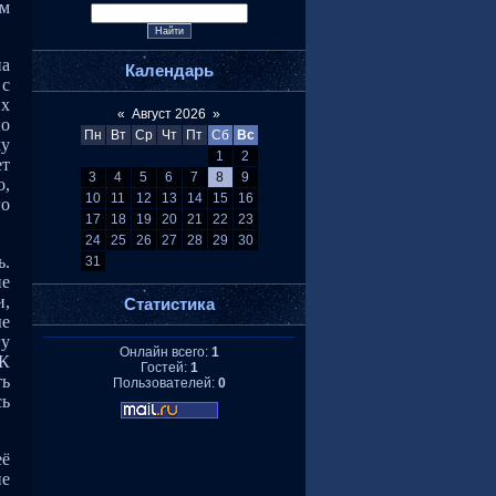
Им
на
Календарь
 с
их
«
Август 2026
»
но
Пн
Вт
Ср
Чт
Пт
Сб
Вс
му
1
2
ет
3
4
5
6
7
8
9
о,
10
11
12
13
14
15
16
го
17
18
19
20
21
22
23
24
25
26
27
28
29
30
ь.
31
ие
и,
Статистика
ые
гу
Онлайн всего:
1
 К
Гостей:
1
ть
Пользователей:
0
сь
её
не