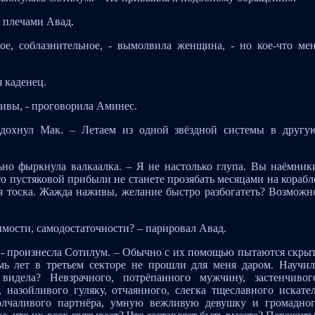
л плечами Авад.
ое, соблазнительное, - вымолвила женщина, - но кое-что ме
я каденец.
ивы, - проговорила Аминес.
дохнул Мак. – Летаем из одной звёздной системы в другу
льно фыркнула валкаалка. – Я не настолько глупа. Вы наёмник
-то пустяковой прибыли не станете прозябать месяцами на корабл
я тоска. Жажда наживы, желание быстро разбогатеть? Возможн
симости, самодостаточности? – парировал Авад.
, - произнесла Сотилум. – Обычно с их помощью пытаются скры
мь лет в третьем секторе не прошли для меня даром. Научи
видела? Невзрачного, потрёпанного мужчину, застенчивог
, назойливого гуляку, отчаянного, слегка тщеславного искате
олчаливого партнёра, умную вежливую девушку и громадно