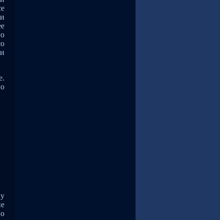
се
ли
ее
го
со
ки
е.
но
 у
не
по