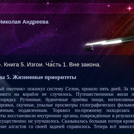
Николая Андреева
Книга 5. Изгои. Часть 1. Вне закона.
ва 5. Жизненные приоритеты
ый охотник» покинул систему Селии, прошло пять дней. За э
чимого на корабле не случилось. Путешественники жили 
спорядку. Рутинные, будничные приёмы пищи, интенсивны
ировки, скучные, унылые просмотры голографических фильмо
чным, подавленным. Торквил по-прежнему находилась 
оты восстановили внутренние органы, повреждённые в результа
существенно не улучшилось. Сказывалась большая потеря кров
ие алгастов со своей задачей справилось. Теперь всё зависе