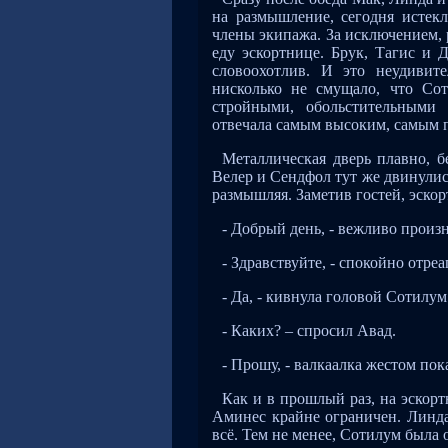
на размышление, сегодня истек
члены экипажа. За исключением, 
еду эскортнице. Брук, Тагис и
словоохотлив. И это неудивит
нисколько не смущало, что Со
стройными, обольстительными 
отвечала самым высоким, самым 
Металлическая дверь плавно, 
Велер и Сендфол тут же двинулись
размышляя. Заметив гостей, эско
- Добрый день, - вежливо произ
- Здравствуйте, - спокойно отр
- Да, - кивнула головой Сотилум
- Каких? – спросил Авад.
- Прошу, - валкаалка жестом пока
Как и в прошлый раз, на эскорт
Аминес крайне ограничен. Линда
всё. Тем не менее, Сотилум была 