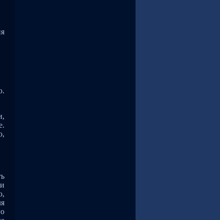
ня
ю.
и,
е.
о,
ть
ли
о,
ля
го