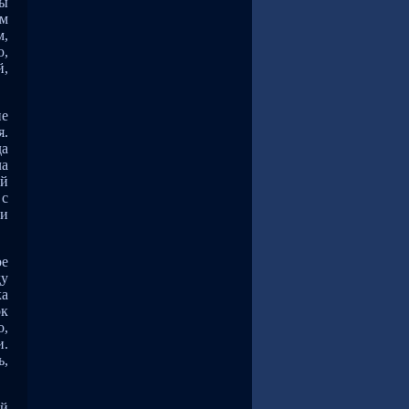
ты
ем
м,
ю,
й,
не
я.
да
ла
ый
 с
ли
ое
ду
ка
ок
о,
и.
ь,
ей