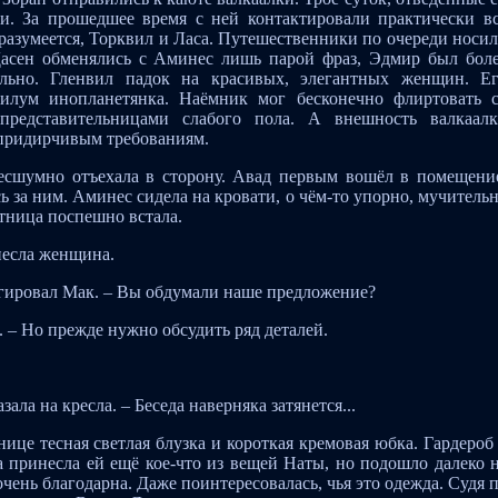
ли. За прошедшее время с ней контактировали практически в
разумеется, Торквил и Ласа. Путешественники по очереди носи
 Дасен обменялись с Аминес лишь парой фраз, Эдмир был бол
ельно. Гленвил падок на красивых, элегантных женщин. Е
тилум инопланетянка. Наёмник мог бесконечно флиртовать 
представительницами слабого пола. А внешность валкаал
придирчивым требованиям.
бесшумно отъехала в сторону. Авад первым вошёл в помещени
 за ним. Аминес сидела на кровати, о чём-то упорно, мучитель
ртница поспешно встала.
несла женщина.
еагировал Мак. – Вы обдумали наше предложение?
. – Но прежде нужно обсудить ряд деталей.
зала на кресла. – Беседа наверняка затянется...
нице тесная светлая блузка и короткая кремовая юбка. Гардероб
 принесла ей ещё кое-что из вещей Наты, но подошло далеко 
очень благодарна. Даже поинтересовалась, чья это одежда. Судя 