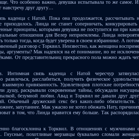
 чаще. Что особенно важно, девушка испытывала то же самое. 
г навстречу друг другу…
язь каденца с Натой. Пока она продолжается, рассчитывать 
е приходилось. Линда не станет соперничать, конкурировать
венные принципы, которыми девушка не поступится ни при как
ксуальные отношения для Велер неприемлемы. Линда невероят
ь только тогда, когда будет уверена в своем избраннике. А пото
овенный разговор с Торквил. Неизвестно, как женщина восприм
ды, аргументы? Мак надеялся на её понимание, но не исключен
рёками. От представительниц прекрасного пола можно ждать че
в. Интимная связь каденца с Натой чересчур затянулас
 развлечься, расслабиться, получить физическое удовольств
 взаимную привязанность. Удовлетворив плотские потребност
али душу, раскрывали сокровенные тайны, обсуждали насущн
пылкой, безумной любви. Авад и Торквил не давали друг дру
ий. Обычный дружеский секс без каких-либо обязательств.
ожнее, запутаннее. Мак ужасно не хотел обижать Нату, причиня
новат в том, что Линда нравится ему больше. Так распорядила
бенно благосклонна к Торквил. В отношениях с мужчинами 
и. Гнусные, похотливые мерзавцы буквально сломали женщи