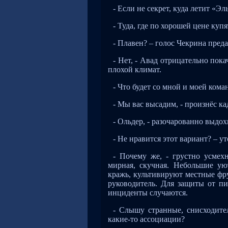
- Если не секрет, куда летит «Э
- Туда, где по хорошей цене куп
- Плавен? – голос Чекрина преда
- Нет, - Авад отрицательно пок
плохой климат.
- Что будет со мной и моей ком
- Мы вас высадим, - произнёс к
- Ольдер, - разочарованно выдох
- Не нравится этот вариант? – у
- Почему же, - грустно усмехн
мирная, скучная. Небольшие у
кражь, культивируют местные фр
руководитель. Для защиты от пи
инциденты случаются.
- Слышу странные, снисходите
какие-то ассоциации?