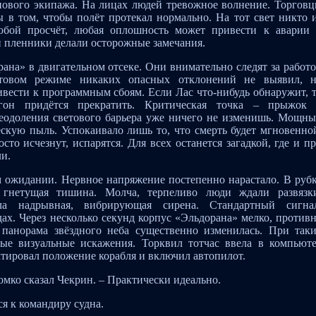
 нового экипажа. На лицах людей тревожное волнение. Торгов
ы в том, чтобы полёт протекал нормально. На тот свет никто 
бой просчёт, любая оплошность может привести к аварии
и пленники делали осторожные замечания.
ана» в двигательном отсеке. Они внимательно следят за работ
стовом режиме никаких опасных отклонений не выявил, 
ивести к программным сбоям. Если Лас что-нибудь обнаружит, 
гон придётся прекратить. Критическая точка – прыжок
реодоления светового барьера уже ничего не изменишь. Мощн
ескую пыль. Успокаивало лишь то, что смерть будет мгновенно
то исчезнут, испарятся. Для всех останется загадкой, где и п
ли.
 ожидании. Нервное напряжение постепенно нарастало. В руб
, гнетущая тишина. Молча, терпеливо люди ждали развязк
ла надрывная, вибрирующая сирена. Стандартный сигна
ах. Через несколько секунд корпус «Эльдорана» мелко, против
 панорама звёздного неба существенно изменилась. При так
ные визуальные искажения. Торквил тотчас ввела в компьют
тировал положение корабля и включил автопилот.
омко сказал Чекрин. – Практически идеально.
ся к командиру судна.