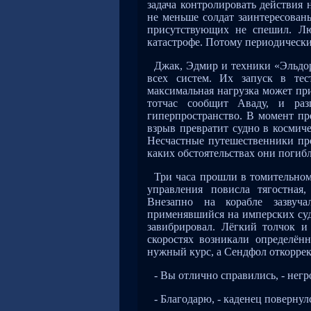
задача контролировать действия
не меньше солдат заинтересован
присутствующих не спешил. Лю
катастрофе. Потому периодическ
Джак, Эдмир и техники «Эльдор
всех систем. Их запуск в те
максимальная нагрузка может пр
тотчас сообщит Аваду, и раз
гиперпространство. В момент п
взрыв превратит судно в космич
Несчастные путешественники прос
каких обстоятельствах они погиб
Три часа прошли в томительном
управления повисла тягостная
Внезапно на корабле зазвуча
применявшийся на имперских суд
завибрировал. Лёгкий толчок и
скоростях возникали определён
нужный курс, а Сендфол откоррек
- Вы отлично справились, - негр
- Благодарю, - каденец повернул