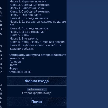
Часть 2. Умри или исчезни
Книга 3. Свободный охотник.
и.
Часть 1. Запретная зона.
р,
Книга 3. Свободный охотник.
Часть 2. Эхо прошлого.
шь
Книга 4. По следу хищников.
ь.
Часть 1. Да воздастся каждому по делам
ти
его.
Книга 4. По следу хищников.
ая
Часть 2. Игра в открытую.
ую
Книга 5. Изгои.
Часть 1. Вне закона.
Книга 5. Изгои. Часть 2. Мир без правил.
Книга 6. Глубокий космос. Часть 1. На
их
дальних рубежах.
е,
ых
Официальная группа автора ВКонтакте
Реквизиты
На
Галерея
же
Карта
ёт
Форум
ие
Обратная связь
Форма входа
ал
и,
Войти через uID
 в
Старая форма входа
т.
к.
Поиск
а,