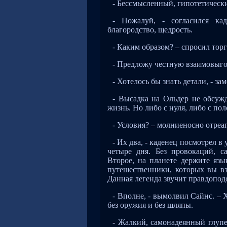
- Бессмысленный, гипотетически
- Пожалуй, - согласился ка
благородство, щедрость.
- Каким образом? – спросил торг
- Предложу честную взаимовыгод
- Хотелось бы знать детали, - за
- Высадка на Ольдер не обсужд
жизнь. Но либо с нуля, либо с по
- Условия? – молниеносно отреа
- Их два, - каденец посмотрел в 
четыре дня. Без провокаций, с
Второе, на планете держите яз
путешественники, которых вы в
Данная легенда звучит правдопод
- Вполне, - вымолвил Сайнс. – Х
без оружия и без шляпы.
- Жалкий, самонадеянный глупец