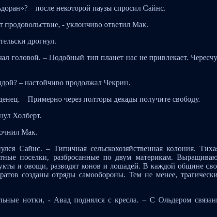
льдоран»? – после некоторой паузы спросил Сайнс.
ят продовольствие, - уклончиво ответил Мак.
тельски дрогнул.
ачал головой. – Подобный тип планет нас не привлекает. Чересч
андой? – настойчиво продолжал Чекрин.
аденец. – Примерно через полторы декады получите свободу.
нул Холберт.
точнил Мак.
улся Сайнс. – Типичная сельскохозяйственная колония. Тиха
ютные поселки, разбросанные по двум материкам. Выращива
укты и овощи, разводят конов и лошадей. В каждой общине св
ратов созданы отряды самообороны. Тем не менее, трагическ
льные нотки, - Авад поднялся с кресла. – С Ольдером связа