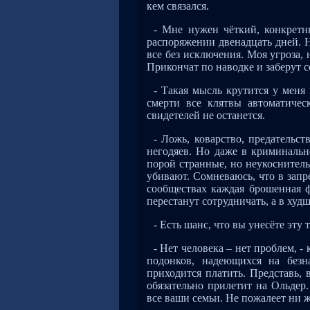
кем связался.
- Мне нужен чёткий, конкретны
распоряжении двенадцать дней. Н
все без исключения. Моя угроза, 
Прикончат по наводке и заберут 
- Такая мысль крутится у меня 
смерти все клятвы автоматичес
свидетелей не останется.
- Ложь, коварство, предательс
негодяев. Но даже в криминаль
порой странные, но неукоснител
убивают. Сомневаюсь, что в зап
сообществах каждая брошенная ф
перестанут сотрудничать, а в ху
- Есть шанс, что вы унесёте эту 
- Нет человека – нет проблем, 
подонков, надеющихся на безн
приходится платить. Представь, 
обязательно прилетит на Ольдер
все ваши семьи. Не пожалеет ни 