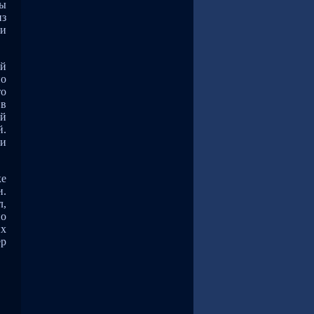
цы
из
 и
ой
но
то
 в
ый
й.
ри
ке
и.
л,
но
их
ер