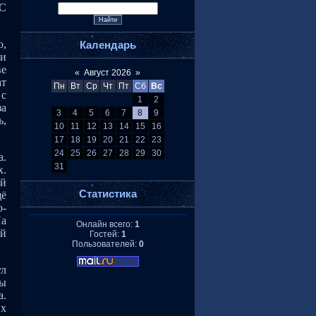
 С
ю,
Календарь
ми
ве
«
Август 2026
»
ат
Пн
Вт
Ср
Чт
Пт
Сб
Вс
 с
1
2
за
3
4
5
6
7
8
9
ь,
10
11
12
13
14
15
16
17
18
19
20
21
22
23
24
25
26
27
28
29
30
а.
31
х.
ой
Статистика
щё
о-
На
Онлайн всего:
1
ой
Гостей:
1
Пользователей:
0
ул
мы
а.
Их