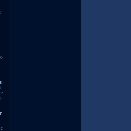
е,
ую
ти
ы.
ые
р.
г,
 с