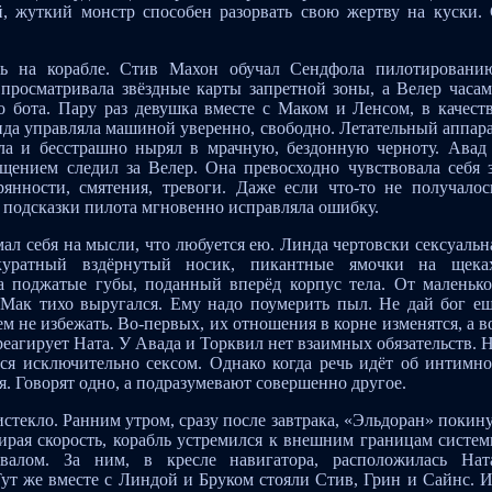
, жуткий монстр способен разорвать свою жертву на куски.
сь на корабле. Стив Махон обучал Сендфола пилотировани
просматривала звёздные карты запретной зоны, а Велер часа
о бота. Пару раз девушка вместе с Маком и Ленсом, в качест
нда управляла машиной уверенно, свободно. Летательный аппар
ола и бесстрашно нырял в мрачную, бездонную черноту. Авад
щением следил за Велер. Она превосходно чувствовала себя 
янности, смятения, тревоги. Даже если что-то не получалос
е подсказки пилота мгновенно исправляла ошибку.
ал себя на мысли, что любуется ею. Линда чертовски сексуальн
куратный вздёрнутый носик, пикантные ямочки на щека
ка поджатые губы, поданный вперёд корпус тела. От маленьк
. Мак тихо выругался. Ему надо поумерить пыл. Не дай бог е
м не избежать. Во-первых, их отношения в корне изменятся, а в
треагирует Ната. У Авада и Торквил нет взаимных обязательств. 
ся исключительно сексом. Однако когда речь идёт об интимн
я. Говорят одно, а подразумевают совершенно другое.
стекло. Ранним утром, сразу после завтрака, «Эльдоран» покин
ирая скорость, корабль устремился к внешним границам систе
валом. За ним, в кресле навигатора, расположилась Нат
Тут же вместе с Линдой и Бруком стояли Стив, Грин и Сайнс. 