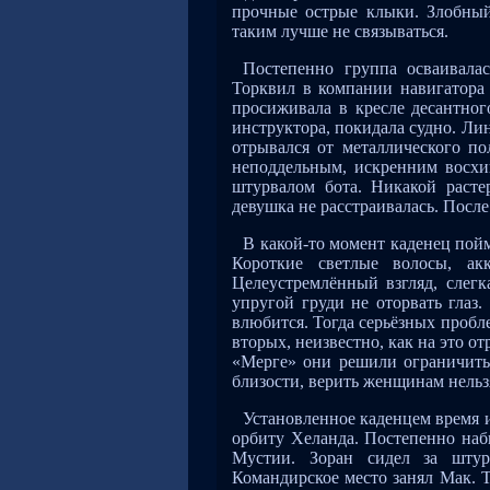
прочные острые клыки. Злобный
таким лучше не связываться.
Постепенно группа осваивала
Торквил в компании навигатора 
просиживала в кресле десантног
инструктора, покидала судно. Ли
отрывался от металлического п
неподдельным, искренним восхи
штурвалом бота. Никакой растер
девушка не расстраивалась. Посл
В какой-то момент каденец пойм
Короткие светлые волосы, ак
Целеустремлённый взгляд, слег
упругой груди не оторвать глаз
влюбится. Тогда серьёзных пробле
вторых, неизвестно, как на это о
«Мерге» они решили ограничить
близости, верить женщинам нельз
Установленное каденцем время и
орбиту Хеланда. Постепенно наб
Мустии. Зоран сидел за штур
Командирское место занял Мак. 