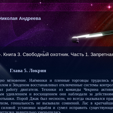
Николая Андреева
 Книга 3. Свободный охотник. Часть 1. Запретна
Глава 5. Локрин
дно мгновение. Наёмники и пленные торговцы трудились 
нвилом и Зенденом восстанавливал отключенные системы контро
вал работу двигателя. Техники из команды Чекрина актив
ым удивлением и восхищением они наблюдали за действия
оротышки. Порой Джак был несносен, но всегда оказывался пра
лизм, гениальность не вызывали сомнений. Лас в кратчайш
м силовой установки корабля и сумел исправить существующ
ерегрузки значительно уменьшилась.