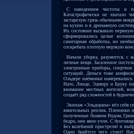
С наведением чистоты и по
Катастрофически не хватало ч
застарелую грязь обычными мокр
на кухню и в дренажную систему
Их состояние вызывало нервную
сформировались целые колонии
санитарная обработка, но необ
соскребать плотную мерзкую кон
Начали уборку, разумеется, с
личные вещи. Засаленное постел
электронные приборы, спиртное
ситуаций. Деньги тоже конфиск
Ольдере наёмники намеревались
Нате, Линде, Эдмиру и Бруку по
внимание местных жителей, воз
создаёт ряд сложностей в буднич
Экипаж «Эльдорана» вёл себя сп
язвительных реплик. Пленники п
полученные Лиамом Ридом, Грино
бедро, они явно учли. С бунтовщ
Без колебаний пристрелят и выб
Один брайтгез чего стоит! На