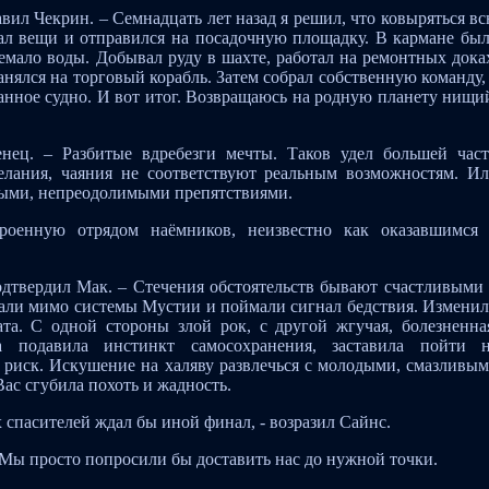
авил Чекрин. – Семнадцать лет назад я решил, что ковыряться в
рал вещи и отправился на посадочную площадку. В кармане бы
немало воды. Добывал руду в шахте, работал на ремонтных дока
нялся на торговый корабль. Затем собрал собственную команду,
анное судно. И вот итог. Возвращаюсь на родную планету нищи
нец. – Разбитые вдребезги мечты. Таков удел большей час
елания, чаяния не соответствуют реальным возможностям. И
ными, непреодолимыми препятствиями.
роенную отрядом наёмников, неизвестно как оказавшимся
подтвердил Мак. – Стечения обстоятельств бывают счастливыми
али мимо системы Мустии и поймали сигнал бедствия. Измени
та. С одной стороны злой рок, с другой жгучая, болезненна
 подавила инстинкт самосохранения, заставила пойти 
риск. Искушение на халяву развлечься с молодыми, смазливы
ас сгубила похоть и жадность.
 спасителей ждал бы иной финал, - возразил Сайнс.
– Мы просто попросили бы доставить нас до нужной точки.