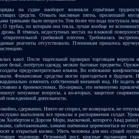
рядка на судне наоборот возникли серьёзные трудност
истящих средств. Отмыть масляные пятна, прилипший мусо
ыми тряпками было непросто. Тем более что вода поступала ли
. О трубах, по которым она текла, лучше вообще не вспоминат
 дрожь. В тёмных, недоступных местах на влажной поверхнос
 отвратительной грибковой плесени. Требовалась экстренн
ходимые реагенты отсутствовали. Пленникам пришлось вручн
систенцию.
 жилых кают. После тщательной проверки торговцам вернули 
ьное бельё, потёртую одежду, мелкие бытовые предметы. Оружи
 солдаты предусмотрительно изъяли. Во избежание конфликтн
овали. Финансовые средства могли пригодиться в будущем. 
 кардинально изменить собственный внешний вид. Не ходить 
стоянно в бронекостюмах. Во-первых, это неминуемо привлеч
никнут ненужные вопросы, а во-вторых, защитное снаряжен
ной повседневной деятельности.
окойно, сдержанно. Никто не спорил, не возмущался, не отпуск
ослушно выполняли все приказы и распоряжения солдат. Урок
м Холбертом и Дорсом Мори, выскочкой, которого Авад ранил
иками, саботажниками, хамами наёмники церемониться не стану
росят в открытый космос. Убить человека для них сущий пустя
стоящее чудовище. Огромный рост, красные пылающие глаз