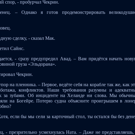
й спор, - пробурчал Чекрин.
денец. – Однако я готов продемонстрировать великодуши
овец.
ную сделку, - сказал Мак.
метил Сайнс.
ается, - сразу предупредил Авад. – Вам придётся начать нов
ловиной груза «Эльдорана».
гировал Чекрин.
упор на пленника. – Первое, ведёте себя на корабле так же, как э
аботажа, конфликтов. Наши требования разумны и адекватн
ык за зубами. Об инциденте на Хеланде ни слова. Мы обычн
зяли на Богейре. Потерю судна объясните проигрышем в лоне
обно?
отя, если бы мы сели за карточный стол, ты остался бы без дене
, - презрительно усмехнулась Ната. – Даже не представляешь,