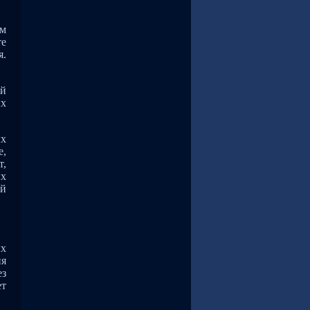
ём
те
я.
ей
ых
ых
е,
т,
ых
ой
ых
ия
ез
ет