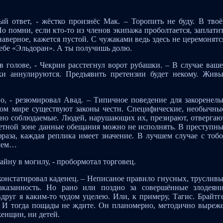
й ответ, - жёстко произнёс Мак. – Торопить не буду. В тво
о помни, если кто-то из членов экипажа проболтается, заплати
наверное, кажется пустой. С чужаками ведь здесь не церемонятс
себе «Эльдоран». А ты получишь долю.
в голове, - Чекрин расстегнул ворот рубашки. – В случае ваш
ки аннулируются. Предъявить претензии будет некому. Жив
тво, - резюмировал Авад. – Типичное поведение для закоренел
ном мире существуют законы чести. Специфические, необычны
ьно соблюдаемые. Людей, нарушающих их, презирают, отвергаю
ретной зоне данные обещания можно не исполнять. В преступн
раза, каждая реплика имеет значение. В лучшем случае с тоб
дшем…
тайну в могилу, - пробормотал торговец.
- констатировал каденец. – Неписаное правило гнусных, труслив
аказанность. Но рано или поздно за совершённые злодеян
вдруг я каким-то чудом уцелею. Или, к примеру, Тагис. Брайтг
. И тогда пощады не ждите. Он планомерно, методично выреж
женщин, ни детей.