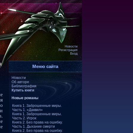
Новости
Регистрация
Вход
я
Меню сайта
Новости
Об авторе
Библиография
Купить книги
не
Новые романы
ля
но
Книга 1. Заброшенные миры.
Часть 1. «Даквил»
ми
Книга 1. Заброшенные миры.
в.
Часть 2. Игрок
ие
Книга 2. Без права на ошибку.
ие
Часть 1. Дыхание смерти
Книга 2. Без права на ошибку.