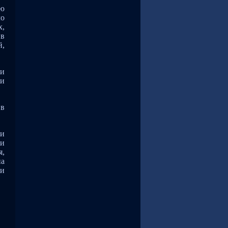
сю
ло
х,
 в
й,
ти
ли
 в
 и
ли
я,
на
ми