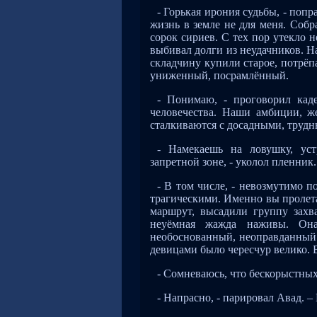
- Горькая ирония судьбы, - попр
жизнь в земле не для меня. Соб
сорок сириев. С тех пор утекло 
выбивал долги из неудачников. На
складчину купили старое, потрёп
униженный, посрамлённый.
- Понимаю, - проговорил каде
человечества. Наши амбиции, ж
сталкиваются с досадными, труд
- Намекаешь на ловушку, уст
запретной зоне, - уколол пленник.
- В том числе, - невозмутимо 
трагическими. Именно вы пролет
маршрут, высадили группу захва
неуёмная жажда наживы. Она
необоснованный, неоправданный 
девицами было чересчур велико. В
- Сомневаюсь, что бескорыстных
- Напрасно, - парировал Авад. 