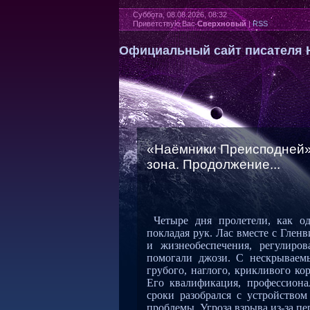
Суббота, 08.08.2026, 08:32
Приветствую Вас
Сверхновый
|
RSS
Официальный сайт писателя 
«Наёмники Преисподней».
зона. Продолжение...
Четыре дня пролетели, как о
покладая рук. Лас вместе с Гле
и жизнеобеспечения, регулиро
помогали джози. С нескрываем
грубого, наглого, крикливого к
Его квалификация, профессиона
сроки разобрался с устройство
проблемы. Угроза взрыва из-за п