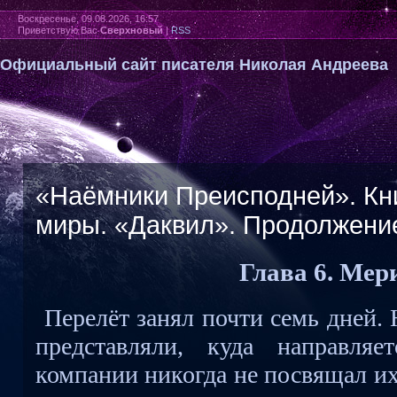
Воскресенье, 09.08.2026, 16:57
Приветствую Вас
Сверхновый
|
RSS
Официальный сайт писателя Николая Андреева
«Наёмники Преисподней». Кн
миры. «Даквил». Продолжение
Глава 6. Мер
Перелёт занял почти семь дней.
представляли, куда направляе
компании никогда не посвящал их