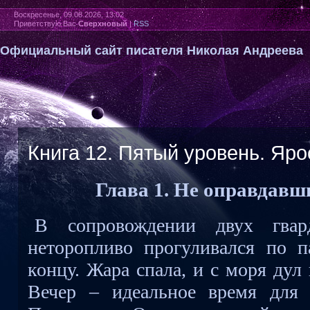
Воскресенье, 09.08.2026, 13:02
Приветствую Вас
Сверхновый
|
RSS
Официальный сайт писателя Николая Андреева
Книга 12. Пятый уровень. Яро
Глава 1. Не оправдавш
В сопровождении двух гвар
неторопливо прогуливался по п
концу. Жара спала, и с моря дул
Вечер – идеальное время для 